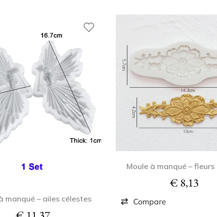
Moule à manqué – fleurs
€
8,13
à manqué – ailes célestes
Compare
€
11,37