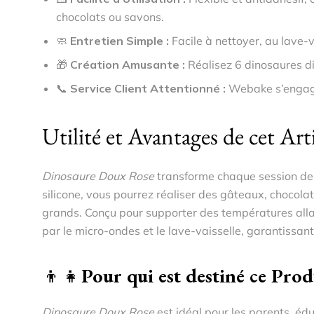
chocolats ou savons.
🧼
Entretien Simple :
Facile à nettoyer, au lave-v
🎁
Création Amusante :
Réalisez 6 dinosaures di
📞
Service Client Attentionné :
Webake s’engage 
Utilité et Avantages de cet Art
Dinosaure Doux Rose
transforme chaque session de p
silicone, vous pourrez réaliser des gâteaux, chocol
grands. Conçu pour supporter des températures allan
par le micro-ondes et le lave-vaisselle, garantissan
👦👧
Pour qui est destiné ce Prod
Dinosaure Doux Rose
est idéal pour les parents, éd