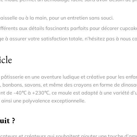
aisselle ou à la main, pour un entretien sans souci.
fférents aux détails fascinants parfaits pour décorer cupca
à assurer votre satisfaction totale, n’hésitez pas à nous co
icle
âtisserie en une aventure ludique et créative pour les enfa
at, bonbons, savons, et même des crayons en forme de dinosa
t de -40℃ à +230℃, ce moule est adapté à une variété d’uti
t ainsi une polyvalence exceptionnelle.
uit ?
ucateurs et créateurs qui souhaitent ajouter une touche d’amu