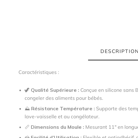
DESCRIPTIO
Caractéristiques :
🦖
Qualité Supérieure :
Conçue en silicone sans B
congeler des aliments pour bébés.
⛰️
Résistance Température :
Supporte des temp
lave-vaisselle et au congélateur.
📏
Dimensions du Moule :
Mesurant 11″ en longueur
🍰
Facilité d’Utilisation :
Flexible et antiadhésif,