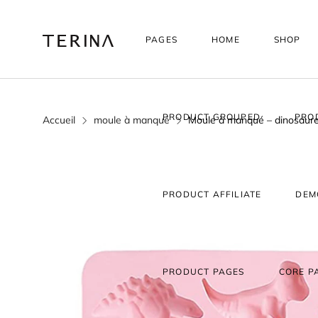
PAGES
HOME
SHOP
PRODUCT GROUPED
PRO
Accueil
moule à manqué
Moule à manqué – dinosaure
PRODUCT AFFILIATE
DEM
PRODUCT PAGES
CORE P