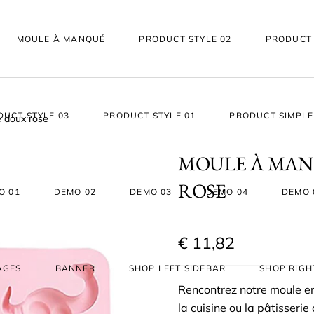
MOULE À MANQUÉ
PRODUCT STYLE 02
PRODUCT 
DUCT STYLE 03
PRODUCT STYLE 01
PRODUCT SIMPLE
 doux rose
MOULE À MAN
ROSE
O 01
DEMO 02
DEMO 03
DEMO 04
DEMO 
€
11,82
AGES
BANNER
SHOP LEFT SIDEBAR
SHOP RIGH
Rencontrez notre moule en
la cuisine ou la pâtisserie