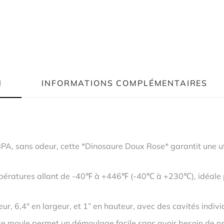
N
INFORMATIONS COMPLÉMENTAIRES
PA, sans odeur, cette *Dinosaure Doux Rose* garantit une ut
ératures allant de -40℉ à +446℉ (-40℃ à +230℃), idéale pou
, 6,4″ en largeur, et 1” en hauteur, avec des cavités individ
 ce moule permet un démoulage facile sans avoir besoin de p