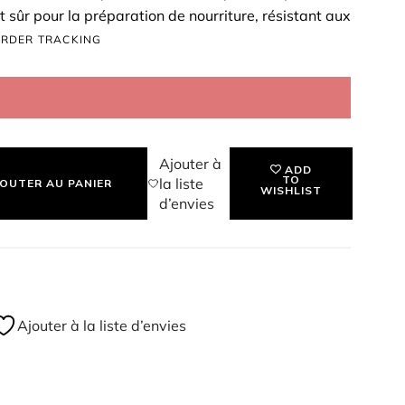
t sûr pour la préparation de nourriture, résistant aux
230℃. Que ce soit pour créer des gâteaux
RDER TRACKING
iginaux ou des savons artisanaux, ce moule
tions détaillées et un démoulage sans effort. Invitez
sante dans votre quotidien avec ce produit innovant
 - DINOSAURE DOUX ROSE
Ajouter à
ADD
TO
la liste
OUTER AU PANIER
WISHLIST
d’envies
Ajouter à la liste d’envies