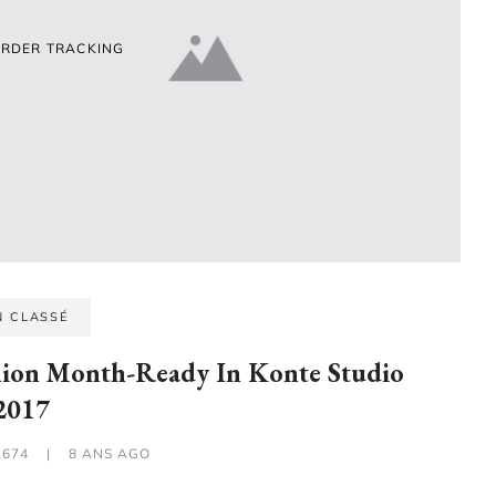
RDER TRACKING
N CLASSÉ
hion Month-Ready In Konte Studio
017
1674
|
8 ANS AGO