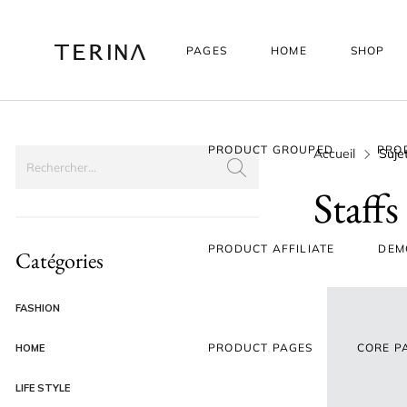
PAGES
HOME
SHOP
PRODUCT GROUPED
PRO
Accueil
Sujet
Staffs
PRODUCT AFFILIATE
DEM
Catégories
FASHION
PRODUCT PAGES
CORE P
HOME
LIFE STYLE