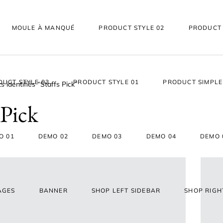
MOULE À MANQUÉ
PRODUCT STYLE 02
PRODUCT 
DUCT STYLE 03
PRODUCT STYLE 01
PRODUCT SIMPLE
s identifiés “Staffs Pick”
 Pick
O 01
DEMO 02
DEMO 03
DEMO 04
DEMO 
AGES
BANNER
SHOP LEFT SIDEBAR
SHOP RIGH