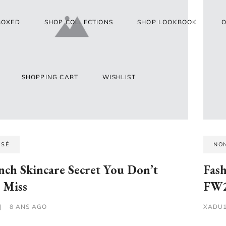
BOXED
SHOP COLLECTIONS
SHOP LOOKBOOK
O
SHOPPING CART
WISHLIST
SSÉ
NO
nch Skincare Secret You Don’t
Fas
 Miss
FW2
|
8 ANS AGO
XADU